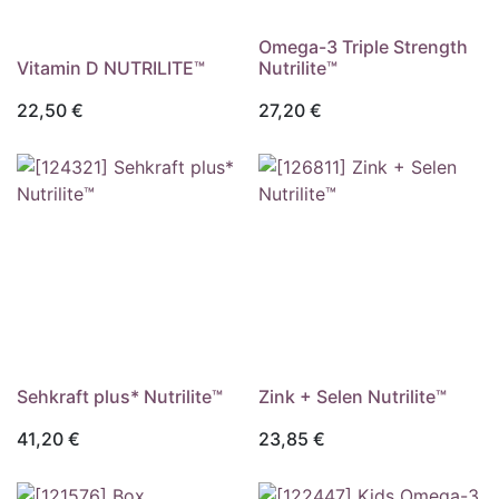
Omega-3 Triple Strength
Vitamin D NUTRILITE™
Nutrilite™
22,50
€
27,20
€
Externer Shop
Externer Shop
Sehkraft plus* Nutrilite™
Zink + Selen Nutrilite™
41,20
€
23,85
€
Externer Shop
Externer Shop