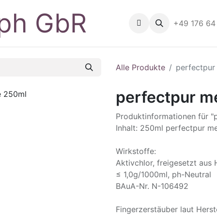
Home
Shop
Geräte
+49 176 64
B
Alle Produkte
perfectpur
perfectpur m
Produktinformationen für "
Inhalt: 250ml perfectpur m
Wirkstoffe:
Aktivchlor, freigesetzt aus
≤ 1,0g/1000ml, ph-Neutral
BAuA-Nr. N-106492
Fingerzerstäuber laut Herst