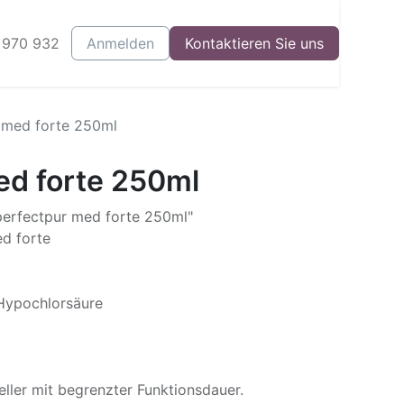
 970 932
log
Events
Anmelden
Starte Dein Business
Kontaktieren Sie uns
 med forte 250ml
ed forte 250ml
perfectpur med forte 250ml"
ed forte
 Hypochlorsäure
eller mit begrenzter Funktionsdauer.