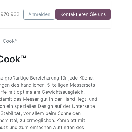
 970 932
log
Events
Anmelden
Starte Dein Business
Kontaktieren Sie uns
t iCook™
iCook™
ne großartige Bereicherung für jede Küche.
ngen des handlichen, 5-teiligen Messersets
rfe mit optimalem Gewichtsausgleich.
damit das Messer gut in der Hand liegt, und
rch ein spezielles Design auf der Unterseite
Stabilität, vor allem beim Schneiden
nsmittel, zu ermöglichen. Komplett mit
utz und zum einfachen Auffinden des