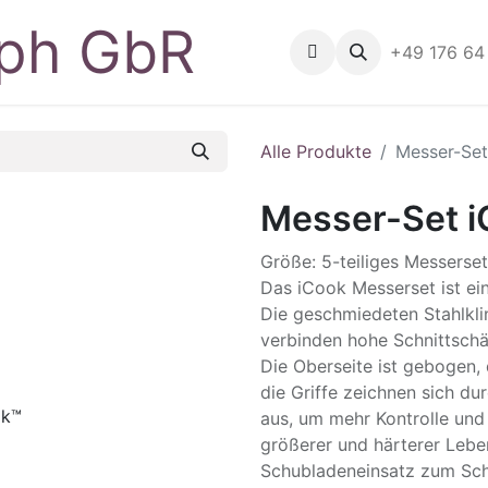
Home
Shop
Geräte
+49 176 64
B
Alle Produkte
Messer-Se
Messer-Set 
Größe: 5-teiliges Messerset
Das iCook Messerset ist ei
Die geschmiedeten Stahlkli
verbinden hohe Schnittschä
Die Oberseite ist gebogen, 
die Griffe zeichnen sich du
aus, um mehr Kontrolle und 
größerer und härterer Lebe
Schubladeneinsatz zum Sch