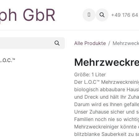
Home
Shop
Geräte
+49 176 64
B
Alle Produkte
Mehrzweckr
Mehrzweckrei
Größe: 1 Liter
Der L.O.C™ Mehrzweckreiniger
biologisch abbaubare Haus
und Dreck und hält Ihr Zuh
Darum wird es Ihnen gefall
Unser Zuhause sicher und s
Familien noch nie so wichti
Mehrzweckreiniger könnte e
blitzblanke Sauberkeit zu s