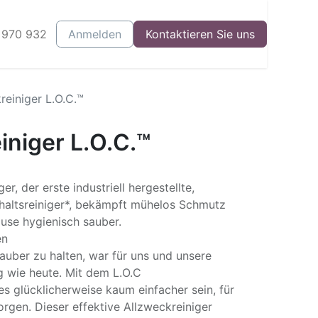
 970 932
log
Events
Anmelden
Starte Dein Business
Kontaktieren Sie uns
einiger L.O.C.™
niger L.O.C.™
, der erste industriell hergestellte,
haltsreiniger*, bekämpft mühelos Schmutz
ause hygienisch sauber.
en
auber zu halten, war für uns und unsere
g wie heute. Mit dem L.O.C
s glücklicherweise kaum einfacher sein, für
orgen. Dieser effektive Allzweckreiniger