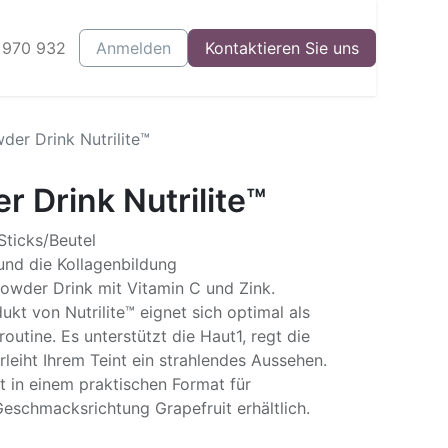
 970 932
log
Events
Anmelden
Starte Dein Business
Kontaktieren Sie uns
der Drink Nutrilite™
 Drink Nutrilite™
Sticks/Beutel
und die Kollagenbildung
Powder Drink mit Vitamin C und Zink.
kt von Nutrilite™ eignet sich optimal als
outine. Es unterstützt die Haut1, regt die
leiht Ihrem Teint ein strahlendes Aussehen.
t in einem praktischen Format für
Geschmacksrichtung Grapefruit erhältlich.