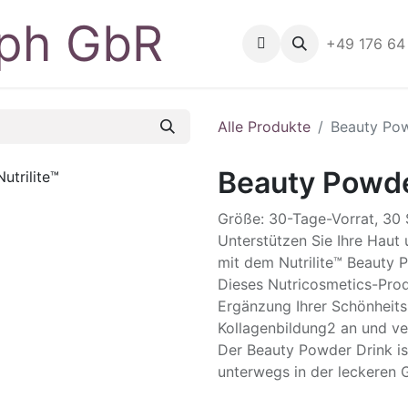
Home
Shop
Geräte
+49 176 64
B
Alle Produkte
Beauty Pow
Beauty Powder
Größe: 30-Tage-Vorrat, 30 
Unterstützen Sie Ihre Haut 
mit dem Nutrilite™ Beauty 
Dieses Nutricosmetics-Produ
Ergänzung Ihrer Schönheitsr
Kollagenbildung2 an und ver
Der Beauty Powder Drink is
unterwegs in der leckeren 